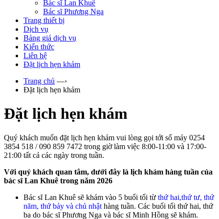
Bác sĩ Lan Khuê
Bác sĩ Phương Nga
Trang thiết bị
Dịch vụ
Bảng giá dịch vụ
Kiến thức
Liên hệ
Đặt lịch hẹn khám
Trang chủ
—›
Đặt lịch hẹn khám
Đặt lịch hẹn khám
Quý khách muốn đặt lịch hẹn khám vui lòng gọi tới số máy 0254
3854 518 / 090 859 7472 trong giờ làm việc 8:00-11:00 và 17:00-
21:00 tất cả các ngày trong tuần.
Với quý khách quan tâm, dưới đây là lịch khám hàng tuần của
bác sĩ Lan Khuê trong năm 2026
Bác sĩ Lan Khuê sẽ khám vào 5 buổi tối từ
thứ hai,thứ
tư, thứ
năm, thứ bảy và chủ nhật
hàng tuần. Các buổi tối thứ hai, thứ
ba do bác sĩ Phương Nga và bác sĩ Minh Hồng sẽ khám.