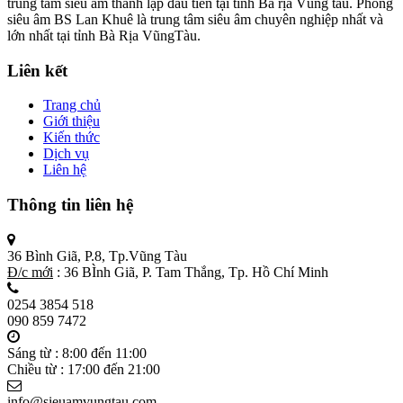
trung tâm siêu âm thành lập đầu tiên tại tỉnh Bà rịa Vũng tàu. Phòng
siêu âm BS Lan Khuê là trung tâm siêu âm chuyên nghiệp nhất và
lớn nhất tại tỉnh Bà Rịa VũngTàu.
Liên kết
Trang chủ
Giới thiệu
Kiến thức
Dịch vụ
Liên hệ
Thông tin liên hệ
36 Bình Giã, P.8, Tp.Vũng Tàu
Đ/c mới
: 36 BÌnh Giã, P. Tam Thắng, Tp. Hồ Chí Minh
0254 3854 518
090 859 7472
Sáng từ : 8:00 đến 11:00
Chiều từ : 17:00 đến 21:00
info@sieuamvungtau.com