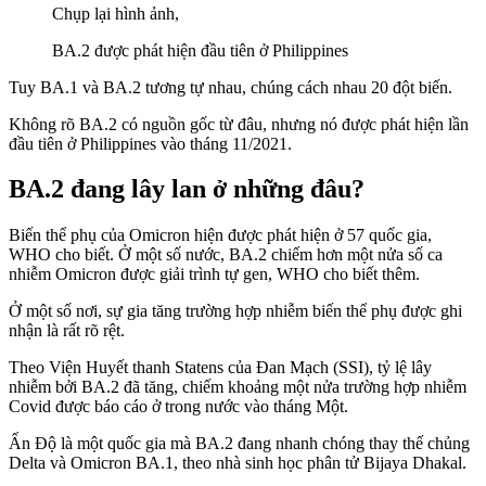
Chụp lại hình ảnh,
BA.2 được phát hiện đầu tiên ở Philippines
Tuy BA.1 và BA.2 tương tự nhau, chúng cách nhau 20 đột biến.
Không rõ BA.2 có nguồn gốc từ đâu, nhưng nó được phát hiện lần
đầu tiên ở Philippines vào tháng 11/2021.
BA.2 đang lây lan ở những đâu?
Biến thể phụ của Omicron hiện được phát hiện ở 57 quốc gia,
WHO cho biết. Ở một số nước, BA.2 chiếm hơn một nửa số ca
nhiễm Omicron được giải trình tự gen, WHO cho biết thêm.
Ở một số nơi, sự gia tăng trường hợp nhiễm biến thể phụ được ghi
nhận là rất rõ rệt.
Theo Viện Huyết thanh Statens của Đan Mạch (SSI), tỷ lệ lây
nhiễm bởi BA.2 đã tăng, chiếm khoảng một nửa trường hợp nhiễm
Covid được báo cáo ở trong nước vào tháng Một.
Ấn Độ là một quốc gia mà BA.2 đang nhanh chóng thay thế chủng
Delta và Omicron BA.1, theo nhà sinh học phân tử Bijaya Dhakal.