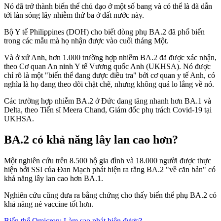
Nó đã trở thành biến thể chủ đạo ở một số bang và có thể là đã dẫn
tới làn sóng lây nhiễm thứ ba ở đất nước này.
Bộ Y tế Philippines (DOH) cho biết dòng phụ BA.2 đã phổ biến
trong các mẫu mà họ nhận được vào cuối tháng Một.
Và ở xứ Anh, hơn 1.000 trường hợp nhiễm BA.2 đã được xác nhận,
theo Cơ quan An ninh Y tế Vương quốc Anh (UKHSA). Nó được
chỉ rõ là một "biến thể đang được điều tra" bởi cơ quan y tế Anh, có
nghĩa là họ đang theo dõi chặt chẽ, nhưng không quá lo lắng về nó.
Các trường hợp nhiễm BA.2 ở Đức đang tăng nhanh hơn BA.1 và
Delta, theo Tiến sĩ Meera Chand, Giám đốc phụ trách Covid-19 tại
UKHSA.
BA.2 có khả năng lây lan cao hơn?
Một nghiên cứu trên 8.500 hộ gia đình và 18.000 người được thực
hiện bởi SSI của Đan Mạch phát hiện ra rằng BA.2 "về căn bản" có
khả năng lây lan cao hơn BA.1.
Nghiên cứu cũng đưa ra bằng chứng cho thấy biến thể phụ BA.2 có
khả năng né vaccine tốt hơn.
Biến thể Omicron: Làm sao phát hiện được?