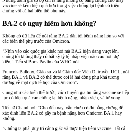
Nhưng đánh giá sơ bộ chỉ ra rằng không có bằng chứng cho thấy
vaccine sẽ kém hiệu quả hơn trong việc chống lại bệnh có triệu
chứng với cả hai biến thể phụ này.
BA.2 có nguy hiểm hơn không?
Không có dữ liệu để nói rằng BA.2 dẫn tới bệnh nặng hơn so với
các biến thể phụ trước của Omicron.
"Nhìn vào các quốc gia khác nơi mà BA.2 hiện đang vượt lên,
chúng tôi không thấy có bất kỳ tỷ lệ nhập viện nào cao hơn dự
kiến," Tiến sĩ Boris Pavlin của WHO nói.
Francois Balloux, Giáo sư và là Giám đốc Viện Di truyền UCL, nói
rằng BA.1 và BA.2 có thể được coi là hai dòng phụ khá tương
đương về mặt dịch tễ học của Omicron".
Cũng như các biến thể trước, các chuyên gia tin rằng vaccine sẽ tiếp
tục có hiệu quả cao chống lại bệnh nặng, nhập viện, và tử vong.
Tiến sĩ Chand nói: "Cho đến nay, vẫn chưa có đủ bằng chứng để
xác định liệu BA.2 có gây ra bệnh nặng hơn Omicron BA.1 hay
không.
"Chúng ta phải duy trì cảnh giác và thực hiện tiêm vaccine. Tất cả