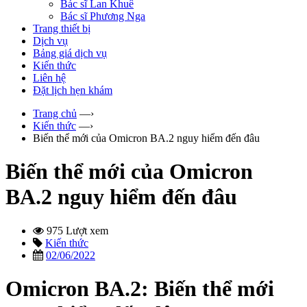
Bác sĩ Lan Khuê
Bác sĩ Phương Nga
Trang thiết bị
Dịch vụ
Bảng giá dịch vụ
Kiến thức
Liên hệ
Đặt lịch hẹn khám
Trang chủ
—›
Kiến thức
—›
Biến thể mới của Omicron BA.2 nguy hiểm đến đâu
Biến thể mới của Omicron
BA.2 nguy hiểm đến đâu
975 Lượt xem
Kiến thức
02/06/2022
Omicron BA.2: Biến thể mới