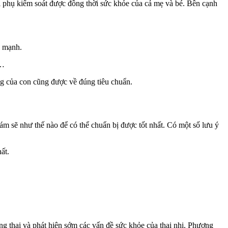
i phụ kiểm soát được đồng thời sức khỏe của cả mẹ và bé. Bên cạnh
e mạnh.
,…
ặng của con cũng được về đúng tiêu chuẩn.
ám sẽ như thế nào để có thể chuẩn bị được tốt nhất. Có một số lưu ý
ất.
g thai và phát hiện sớm các vấn đề sức khỏe của thai nhi. Phương