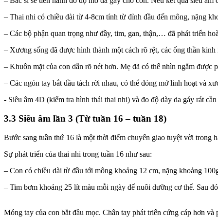
– Bác sĩ sẽ tiến hành đo độ mờ da gáy cho con. Nếu kết quả siêu â
– Thai nhi có chiều dài từ 4-8cm tính từ đỉnh đầu đến mông, nặng kh
– Các bộ phận quan trọng như đầy, tim, gan, thận,… đã phát triển ho
– Xương sống đã được hình thành một cách rõ rệt, các ống thần kinh 
– Khuôn mặt của con dẫn rõ nét hơn. Mẹ đã có thể nhìn ngắm được ph
– Các ngón tay bắt đầu tách rời nhau, có thể đóng mở linh hoạt và x
- Siêu âm 4D (kiểm tra hình thái thai nhi) và đo độ dày da gáy rát cần 
3.3 Siêu âm lần 3 (Từ tuần 16 – tuần 18)
Bước sang tuần thứ 16 là một thời điểm chuyển giao tuyệt vời trong
Sự phát triển của thai nhi trong tuần 16 như sau:
– Con có chiều dài từ đầu tới mông khoảng 12 cm, nặng khoảng 100
– Tim bơm khoảng 25 lít màu mỗi ngày để nuôi dưỡng cơ thể. Sau đó 
Móng tay của con bắt đầu mọc. Chân tay phát triển cứng cáp hơn và p