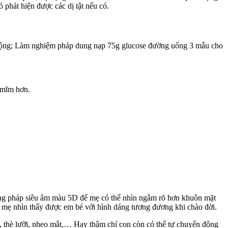
 phát hiện được các dị tật nếu có.
tự động; Làm nghiệm pháp dung nạp 75g glucose đường uống 3 mẫu cho
 mĩm hơn.
hương pháp siêu âm màu 5D để mẹ có thể nhìn ngắm rõ hơn khuôn mặt
úp mẹ nhìn thấy được em bé với hình dáng tương đương khi chào đời.
i, thè lưỡi, nheo mắt,… Hay thậm chí con còn có thể tự chuyển động