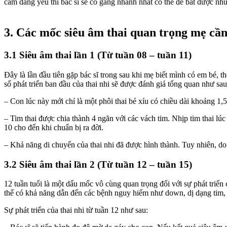
cảm đáng yêu thì bác sĩ sẽ cố gắng nhanh nhất có thể để bắt được n
3. Các mốc siêu âm thai quan trọng mẹ cầ
3.1 Siêu âm thai lần 1 (Từ tuần 08 – tuần 11)
Đây là lần đầu tiên gặp bác sĩ trong sau khi mẹ biết mình có em bé, 
số phát triển ban đầu của thai nhi sẽ được đánh giá tổng quan như sau
– Con lúc này mới chỉ là một phôi thai bé xíu có chiều dài khoảng 1
– Tim thai được chia thành 4 ngăn với các vách tim. Nhịp tim thai lú
10 cho đến khi chuẩn bị ra đời.
– Khả năng di chuyển của thai nhi đã được hình thành. Tuy nhiên, 
3.2 Siêu âm thai lần 2 (Từ tuần 12 – tuần 15)
12 tuần tuổi là một dấu mốc vô cùng quan trọng đối với sự phát triển
thể có khả năng dẫn đến các bệnh nguy hiểm như down, dị dạng tim, dị
Sự phát triển của thai nhi từ tuần 12 như sau: