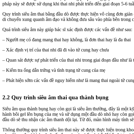
pháp này sẽ được sử dụng khi thai nhi phát triển đến giai đoạn 5-6 t
Quy trình siêu âm thai bằng đầu dò được thực hiện vô cùng đơn giản 
di chuyển xung quanh âm đạo và không đưa sâu vào phía bên trong c
Quá trình siêu âm này giúp bác sĩ xác định được các vấn đề như sau:
– Người mẹ có đang mang thai hay không, là đơn thai hay là đa thai
– Xác định vị trí của thai nhi đã đi vào tử cung hay chưa
– Quan sát được sự phát triển của thai nhi trong giai đoạn đầu như là t
– Kiểm tra ống dẫn trứng và tình trạng tử cung của mẹ
– Phát hiện sớm các vấn đề nguy hiểm như là mang thai ngoài tử cung,
2.2 Quy trình siêu âm thai qua thành bụng
Siêu âm qua thành bụng hay còn gọi là siêu âm thường, đây là một kỹ 
hành bôi gel lên bụng của mẹ và sử dụng một đầu dò nhỏ hay còn gọi 
đầu dò sẽ thu nhận các âm thanh dội lại. Từ đó, màn hình máy tính s
Thông thường quy trình siêu âm thai này sẽ được thực hiện trong khoả