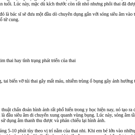
uần tuổi. Lúc này, mặc dù kích thước còn rất nhỏ nhưng phôi thai đã đư
đó là bác sĩ sẽ đưa một đầu dò chuyên dụng gắn với sóng siêu âm vào t
ổ tử cung.
im thai hay tình trạng phát triển của thai
 tai biến vỡ túi thai gây mất máu, nhiễm trùng ổ bụng gây ảnh hưởng t
thuật chẩn đoán hình ảnh rất phổ hiến trong y học hiện nay, nó tạo ra 
là đầu siêu âm di chuyển xung quanh vùng bụng. Lúc này, sóng âm tần 
ẽ sử dụng âm thanh thu được và phản chiếu lại hình ảnh.
ng 5-10 phút tùy theo vị trí nằm của thai nhi. Khi em bé lớn vào nhữn