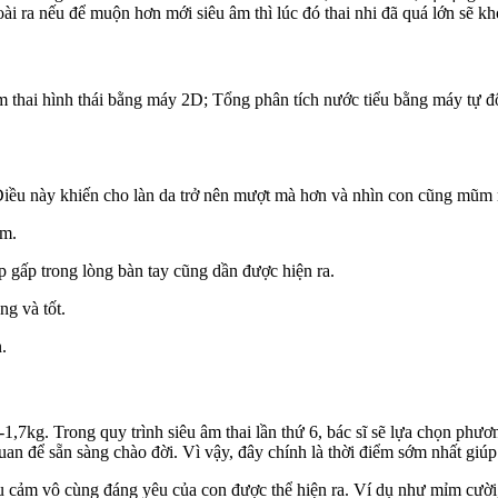
oài ra nếu để muộn hơn mới siêu âm thì lúc đó thai nhi đã quá lớn sẽ khó
 âm thai hình thái bằng máy 2D; Tổng phân tích nước tiểu bằng máy 
. Điều này khiến cho làn da trở nên mượt mà hơn và nhìn con cũng mũm
âm.
p gấp trong lòng bàn tay cũng dần được hiện ra.
g và tốt.
.
-1,7kg. Trong quy trình siêu âm thai lần thứ 6, bác sĩ sẽ lựa chọn p
quan để sẵn sàng chào đời. Vì vậy, đây chính là thời điểm sớm nhất gi
iểu cảm vô cùng đáng yêu của con được thể hiện ra. Ví dụ như mỉm cườ