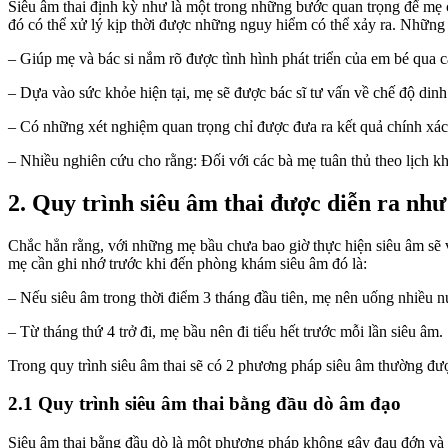
Siêu âm thai định kỳ như là một trong những bước quan trọng để mẹ 
đó có thể xử lý kịp thời được những nguy hiểm có thể xảy ra. Những 
– Giúp mẹ và bác si nắm rõ được tình hình phát triển của em bé qua c
– Dựa vào sức khỏe hiện tại, mẹ sẽ được bác sĩ tư vấn về chế độ din
– Có những xét nghiệm quan trọng chỉ được đưa ra kết quả chính xác
– Nhiều nghiên cứu cho rằng: Đối với các bà mẹ tuân thủ theo lịch kh
2. Quy trình siêu âm thai được diễn ra như
Chắc hẳn rằng, với những mẹ bầu chưa bao giờ thực hiện siêu âm sẽ v
mẹ cần ghi nhớ trước khi đến phòng khám siêu âm đó là:
– Nếu siêu âm trong thời điểm 3 tháng đầu tiên, mẹ nên uống nhiều nư
– Từ tháng thứ 4 trở đi, mẹ bầu nên đi tiểu hết trước mỗi lần siêu âm.
Trong quy trình siêu âm thai sẽ có 2 phương pháp siêu âm thường đư
2.1 Quy trình siêu âm thai bằng đầu dò âm đạo
Siêu âm thai bằng đầu dò là một phương pháp không gây đau đớn và đ