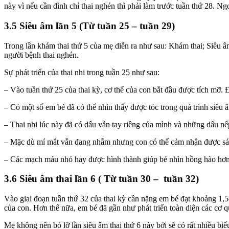
này vì nếu cần đình chỉ thai nghén thì phải làm trước tuần thứ 28. Ng
3.5 Siêu âm lần 5 (Từ tuần 25 – tuần 29)
Trong lần khám thai thứ 5 của mẹ diễn ra như sau: Khám thai; Siêu
người bệnh thai nghén.
Sự phát triển của thai nhi trong tuần 25 như sau:
– Vào tuần thứ 25 của thai kỳ, cơ thể của con bắt đầu được tích mỡ
– Có một số em bé đã có thể nhìn thấy được tóc trong quá trình siêu 
– Thai nhi lúc này đã có dấu vẫn tay riêng của mình và những dấu nế
– Mặc dù mí mắt vẫn đang nhắm nhưng con có thể cảm nhận được sán
– Các mạch máu nhỏ hay được hình thành giúp bé nhìn hồng hào hơn
3.6 Siêu âm thai lần 6 ( Từ tuần 30 – tuần 32)
Vào giai đoạn tuần thứ 32 của thai kỳ cân nặng em bé đạt khoảng 1,5
của con. Hơn thế nữa, em bé đã gần như phát triển toàn diện các cơ 
Mẹ không nên bỏ lỡ lần siêu âm thai thứ 6 này bởi sẽ có rất nhiều b