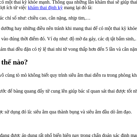
có một thai kỳ khỏe mạnh. Thông qua những lần khám thai sẽ giúp tha
lợi ích từ việc
khám thai định kỳ
mang lại đó là:
ác chỉ số như: chiều cao, cân nặng, nhịp tim,…
h dưỡng hay những điều nên tránh khi mang thai để có một thai kỳ khỏ
 vào đúng thời điểm đó. Ví dụ như: độ mờ da gáy, các dị tật bẩm sinh
ám thai đều đặn có tỷ lệ thai nhi tử vong thấp hơn đến 5 lần và cân n
 thế nào?
ô cùng tò mò không biết quy trình siêu âm thai diễn ra trong phòng kh
ớc để bàng quang đẩy tử cung lên giúp bác sĩ quan sát thai được tốt nh
ợc sử dụng đó là: siêu âm qua thành bụng và siêu âm đầu dò âm đạo.
ang được áp dụng rất phổ biến hiện nay trong chẩn đoán xác định man