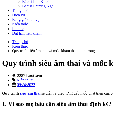
Bác sĩ Lan Khuê
Bác sĩ Phương Nga
Trang thiết bị
Dịch vụ
Bảng giá dịch vụ
Kiến thức
Liên hệ
Đặt lịch hẹn khám
Trang chủ
—›
Kiến thức
—›
Quy trình siêu âm thai và mốc khám thai quan trọng
Quy trình siêu âm thai và mốc 
2287 Lượt xem
Kiến thức
09/24/2022
Quy trình
siêu âm thai
sẽ diễn ra theo từng dấu mốc phát triển của 
1. Vì sao mẹ bầu cần siêu âm thai định kỳ?