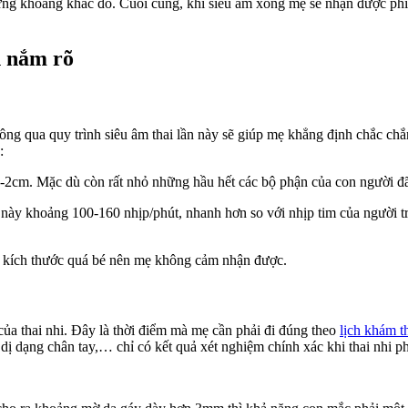
hững khoảng khắc đó. Cuối cùng, khi siêu âm xong mẹ sẽ nhận được phi
n nắm rõ
thông qua quy trình siêu âm thai lần này sẽ giúp mẹ khẳng định chắc c
:
,5-2cm. Mặc dù còn rất nhỏ những hầu hết các bộ phận của con người đ
c này khoảng 100-160 nhịp/phút, nhanh hơn so với nhịp tim của người t
do kích thước quá bé nên mẹ không cảm nhận được.
 của thai nhi. Đây là thời điểm mà mẹ cần phải đi đúng theo
lịch khám t
 dạng chân tay,… chỉ có kết quả xét nghiệm chính xác khi thai nhi phá