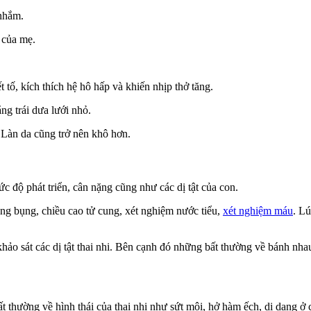
 nhắm.
 của mẹ.
 tố, kích thích hệ hô hấp và khiến nhịp thở tăng.
ng trái dưa lưới nhỏ.
 Làn da cũng trở nên khô hơn.
ức độ phát triển, cân nặng cũng như các dị tật của con.
òng bụng, chiều cao tử cung, xét nghiệm nước tiểu,
xét nghiệm máu
. Lú
 khảo sát các dị tật thai nhi. Bên cạnh đó những bất thường về bánh n
bất thường về hình thái của thai nhi như sứt môi, hở hàm ếch, dị dạng ở