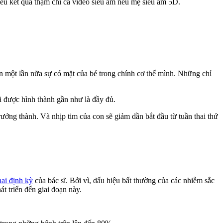
ếu kết quả thậm chí cả video siêu âm nếu mẹ siêu âm 5D.
hắn một lần nữa sự có mặt của bé trong chính cơ thể mình. Những chỉ
ã được hình thành gần như là đầy đủ.
rưởng thành. Và nhịp tim của con sẽ giảm dần bắt đầu từ tuần thai thứ
hai định kỳ
của bác sĩ. Bởi vì, dấu hiệu bất thường của các nhiễm sắc
t triển đến giai đoạn này.