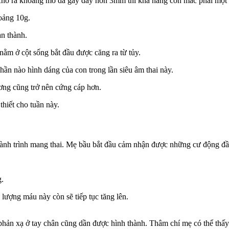
m cho ra khoảng mờ da gáy dày hơn 3mm thì khả năng con mắc phải một
oảng 10g.
àn thành.
nằm ở cột sống bắt đầu được căng ra từ tủy.
ần nào hình dáng của con trong lần siêu âm thai này.
ương cũng trở nên cứng cáp hơn.
thiết cho tuần này.
 hành trình mang thai. Mẹ bầu bắt đầu cảm nhận được những cư động đầ
g.
lượng máu này còn sẽ tiếp tục tăng lên.
hản xạ ở tay chân cũng dần được hình thành. Thâm chí mẹ có thể thấy đ