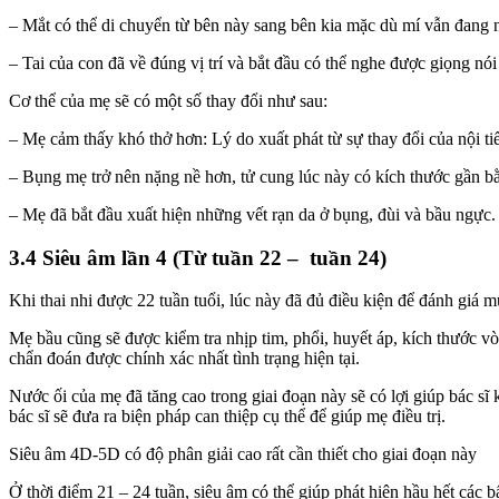
– Mắt có thể di chuyển từ bên này sang bên kia mặc dù mí vẫn đang
– Tai của con đã về đúng vị trí và bắt đầu có thể nghe được giọng nói
Cơ thể của mẹ sẽ có một số thay đổi như sau:
– Mẹ cảm thấy khó thở hơn: Lý do xuất phát từ sự thay đổi của nội tiết
– Bụng mẹ trở nên nặng nề hơn, tử cung lúc này có kích thước gần bằ
– Mẹ đã bắt đầu xuất hiện những vết rạn da ở bụng, đùi và bầu ngực.
3.4 Siêu âm lần 4 (Từ tuần 22 – tuần 24)
Khi thai nhi được 22 tuần tuổi, lúc này đã đủ điều kiện để đánh giá m
Mẹ bầu cũng sẽ được kiểm tra nhịp tim, phổi, huyết áp, kích thước v
chẩn đoán được chính xác nhất tình trạng hiện tại.
Nước ối của mẹ đã tăng cao trong giai đoạn này sẽ có lợi giúp bác sĩ
bác sĩ sẽ đưa ra biện pháp can thiệp cụ thể để giúp mẹ điều trị.
Siêu âm 4D-5D có độ phân giải cao rất cần thiết cho giai đoạn này
Ở thời điểm 21 – 24 tuần, siêu âm có thể giúp phát hiện hầu hết các 