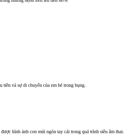
 trong những bệnh trên lên đến 80%
u tiên và sự di chuyển của em bé trong bụng.
ược hình ảnh con mút ngón tay cái trong quá trình siêu âm thai.